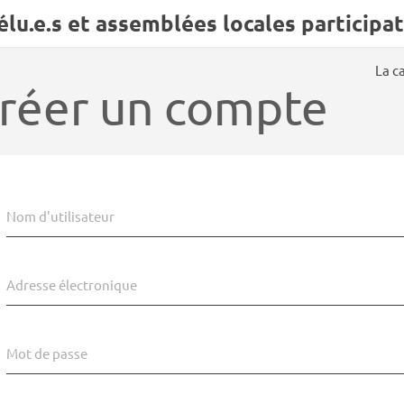
u.e.s et assemblées locales participat
La c
réer un compte
Nom d'utilisateur
Adresse électronique
Mot de passe