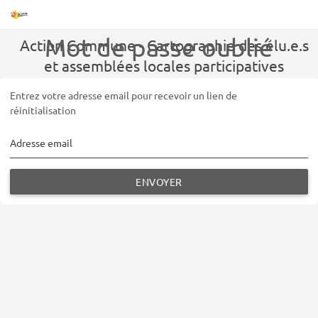
Mot de passe oublié
Action Commune - Cartographie des élu.e.s
et assemblées locales participatives
Entrez votre adresse email pour recevoir un lien de
réinitialisation
Adresse email
ENVOYER